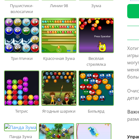
Пушистики-
Линии 98
Зума
волосатики
Хоти
игры
Три птички
Красочная Зума
Весёлая
могу
стрелялка
меня
боль
Очис
дета
Тетрис
Ягодные шарики
Бильярд
Важн
разм
Панда Зума
Упра