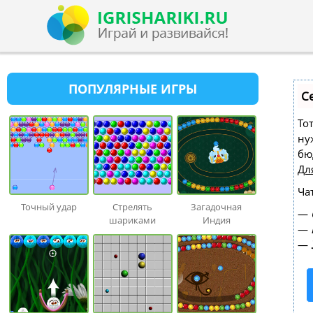
ПОПУЛЯРНЫЕ ИГРЫ
С
То
ну
бю
Дл
Ча
Точный удар
Стрелять
Загадочная
—
шариками
Индия
—
—