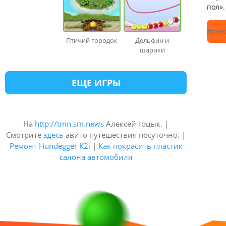
пол».
похо
Птичий городок
Дельфин и
шарики
ЕЩЕ ИГРЫ
На
http://tmn.sm.news
Алексей гоцык. |
Смотрите
здесь
авито путешествия посуточно. |
Ремонт Hundegger K2i
|
Как покрасить пластик
салона автомобиля