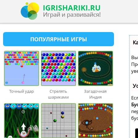
ПОПУЛЯРНЫЕ ИГРЫ
К
Вы
Пр
ув
У
Точный удар
Стрелять
Загадочная
шариками
Индия
Ес
Бу
пе
бу