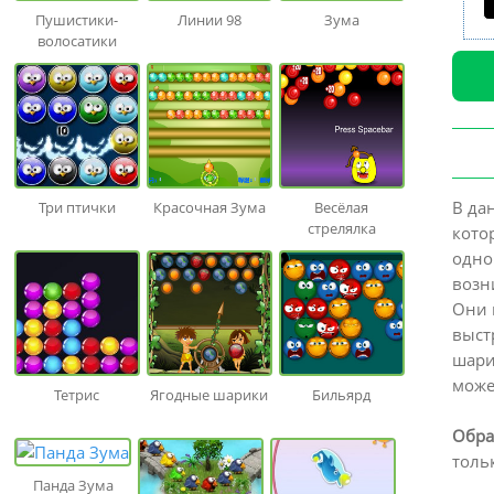
Пушистики-
Линии 98
Зума
волосатики
В да
Три птички
Красочная Зума
Весёлая
стрелялка
кото
одно
возн
Они 
выст
шари
може
Тетрис
Ягодные шарики
Бильярд
Обра
толь
Панда Зума